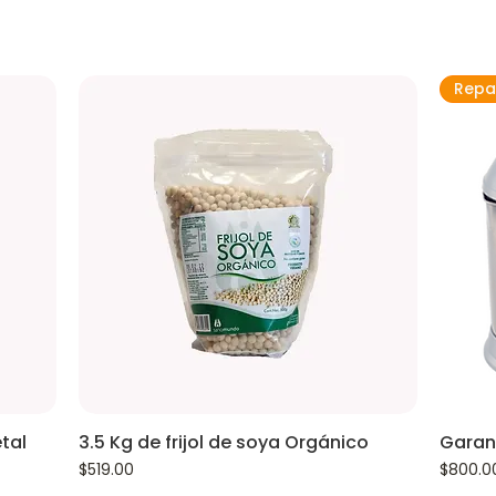
Repa
tal
3.5 Kg de frijol de soya Orgánico
Garan
Precio
Precio
$519.00
$800.0