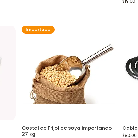
Precio
$19.00
Importado
Costal de Frijol de soya importando
Cable
27 kg
Precio
$80.00