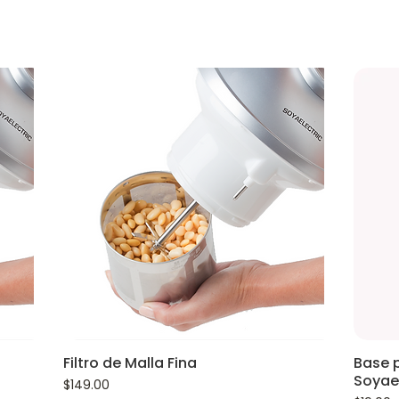
Filtro de Malla Fina
Base 
Soyael
Precio
$149.00