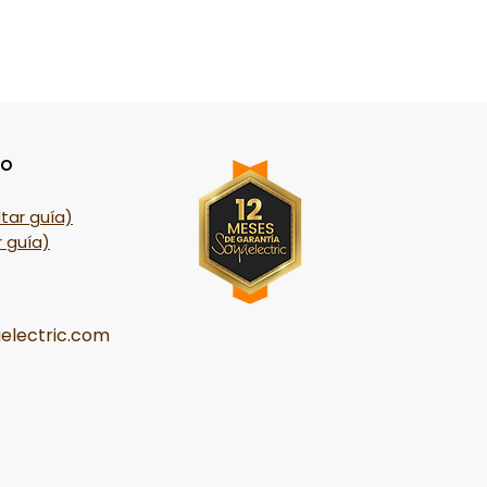
ío
tar guía)
 guía)
electric.com