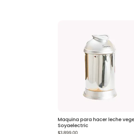
Maquina para hacer leche vege
Soyaelectric
Precio
$3,899.00