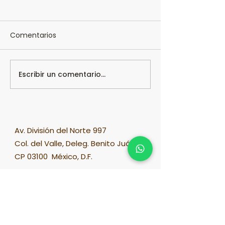
Comentarios
Escribir un comentario...
Leche gourmet
Cómo hacer le
especiada de nuez de
coco cremosa 
la india.
Av. División del Norte 997
Col. del Valle, Deleg. Benito Juárez
CP 03100 México, D.F.
Sobre soyaelectric
Manual de Usuario
FAQ
Facturación