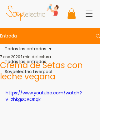
Entrada
Todas las entradas
7 ene 2020
1 min de lectura
Todas las entradas
Crema de Setas con
Soyaelectric Liverpool
leche vegana
https://www.youtube.com/watch?
v=zhkgsCAOKqk