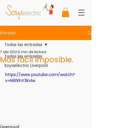
Entrada
Todas las entradas
7 abr 2021
0 min de lectura
Todas las entradas
Más fácil imposible.
Soyaelectric Liverpool
https://www.youtube.com/watch?
v=N9fKhY3Kvlw
Liverpool