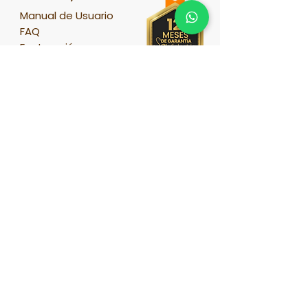
Manual de Usuario
FAQ
Facturación
Formas de Envío
E-mail
contacto@soyaelectric.com
Consultar envío
Estafeta (Consultar
guía)
Fedex (Consultar guía)
Teléfono:
Tel.
55-1107-6164
y 74