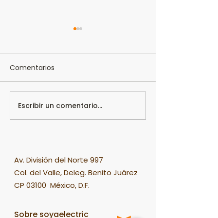
Comentarios
Escribir un comentario...
Leche de coco con
¿Cómo hacer l
Soyaelectric
soya?
Av. División del Norte 997
Col. del Valle, Deleg. Benito Juárez
CP 03100 México, D.F.
Sobre soyaelectric