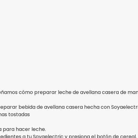
eñamos cómo preparar leche de avellana casera de mane
reparar bebida de avellana casera hecha con Soyaelectri
nas tostadas 
 para hacer leche.
edientes a tu Soyaelectric y presiona el botón de cereal.