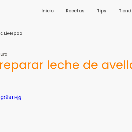
Inicio
Recetas
Tips
Tiend
c Liverpool
tura
eparar leche de avel
fgt8STHjg