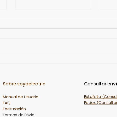
Leche gourmet especiada
Cóm
de nuez de la india.
coc
Sobre soyaelectric
Consultar env
Estafeta (Consul
Manual de Usuario
Fedex (Consultar
FAQ
Facturación
Formas de Envío