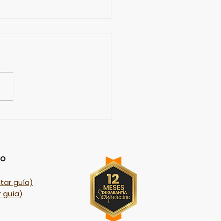
o hacer leche de
o cremosa en casa.
ío
tar guía)
 guía)